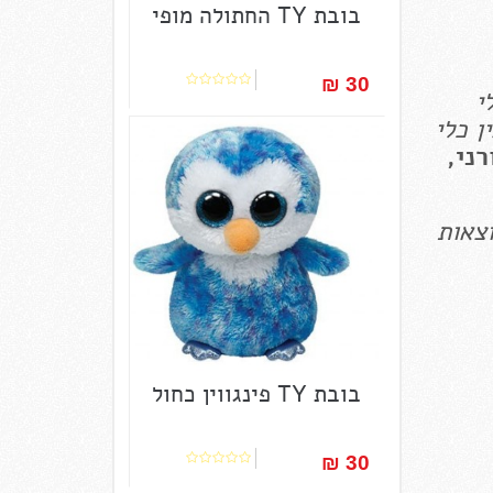
בובת TY החתולה מופי
30 ₪‎
י
ן כלי
רני,
וצאות
בובת TY פינגווין כחול
30 ₪‎