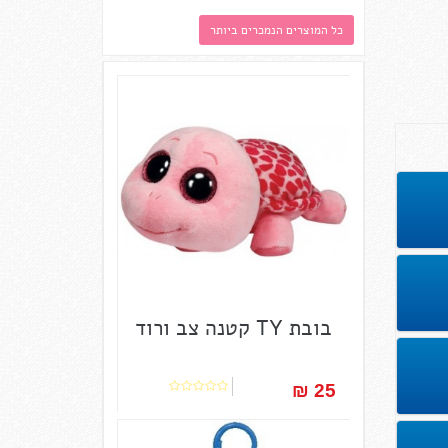
כל המוצרים הנמכרים ביותר
בובת TY קטנה צב ורוד
25 ₪‎