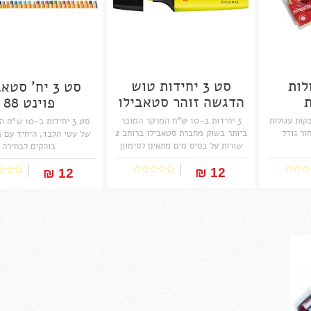
לות
סט 3 יחידות טוש
סט 3 יח' סטא
ת
הדגשה זוהר סטאבילו
פוינט 88
בוס...
 , מדבקות עגולות
3 יחידות ב-10 ש"ח המרקר המוכר
סט 3 יחידות ב
ור גודל
ביותר בשוק מחברת סטאבילו ברוחב 2
שורות על בסיס מים מתאים לסימוןן
בוהקים לבחירה
והדגשה של שורות לכל סוגי נייר
המנהיג הבלתי מעורער בשוק מזה 40
12 ₪‎
12 ₪‎
שנה