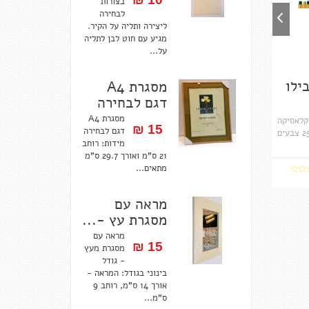
בצורות
לבחירה
ליצירה ותליה על הקיר.
מגיע עם חוט לבן לתליה
על...
בילו
מסגרת A4
דגם לבחירה
מסגרת A4
-10 ש"ח הקלאסיקה
15 ₪‎
דגם לבחירה
של עטי הלבד, היחיד עם 25 צבעים
מידות: רוחב
21 ס"מ ואורך 29.7 ס"מ
מתאים...
מראה עם
מסגרת עץ -...
מראה עם
15 ₪‎
מסגרת מעץ
- גודל
בינוני בגודל: המראה -
אורך 14 ס"מ, רוחב 9
ס"מ...