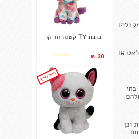
בובת TY קטנה חד קרן
'אט או
30 ₪‎
הזול בארץ
 בתי
להם.
 וכן
ם. צוות