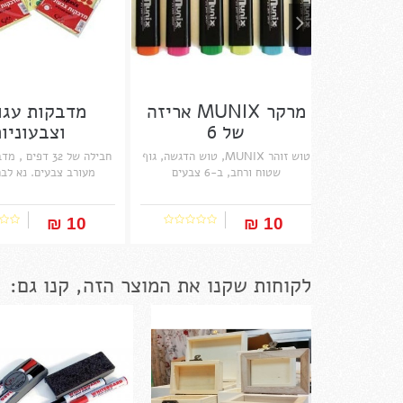
מרקר MUNIX אריזה
מדבקות עגו
של 6
וצבעוניו
טוש זוהר MUNIX, טוש הדגשה, גוף
חבילה של 32 דפים
שטוח ורחב, ב-6 צבעים
מעורב צבעים. נא לבח
10 ₪‎
10 ₪‎
לקוחות שקנו את המוצר הזה, קנו גם: