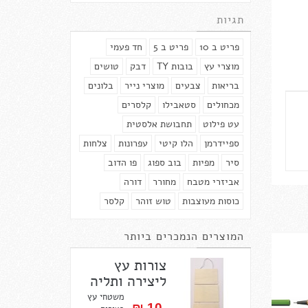
תגיות
פריט ב 10
פריט ב 5
חד פעמי
מוצרי עץ
בובות TY
דבק
טושים
בריאות
צבעים
מוצרי נייר
בלונים
מכחולים
סטאבילו
קלסרים
עט פילוט
תחבושת אלסטית
ספיידרמן
הלו קיטי
עפרונות
צלחות
סיר
מפיות
בוב ספוג
פו הדוב
אביזרי מטבח
מחורר
דורה
כוסות מעוצבות
טוש זוהר
קלסר
המוצרים הנמכרים ביותר
צורות עץ
ליצירה ותליה
משטחי עץ
10 ₪‎