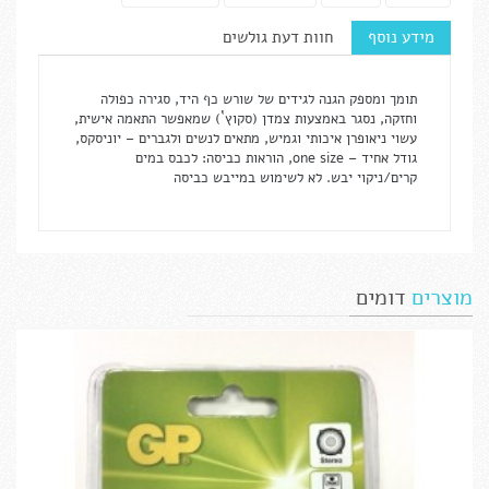
מידע נוסף
חוות דעת גולשים
תומך ומספק הגנה לגידים של שורש כף היד, סגירה כפולה
וחזקה, נסגר באמצעות צמדן (סקוץ`) שמאפשר התאמה אישית,
עשוי ניאופרן איכותי וגמיש, מתאים לנשים ולגברים – יוניסקס,
גודל אחיד – one size, הוראות כביסה: לכבס במים
קרים/ניקוי יבש. לא לשימוש במייבש כביסה
מוצרים
דומים