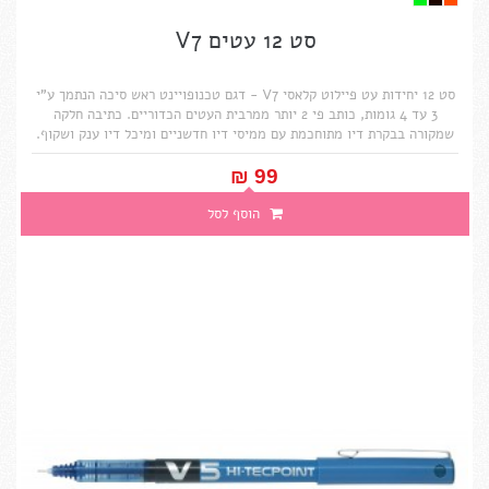
סט 12 עטים V7
סט 12 יחידות עט פיילוט קלאסי V7 - דגם טכנופויינט ראש סיכה הנתמך ע"י
3 עד 4 גומות, כותב פי 2 יותר ממרבית העטים הכדוריים. כתיבה חלקה
שמקורה בבקרת דיו מתוחכמת עם ממיסי דיו חדשניים ומיכל דיו ענק ושקוף.
99 ₪‎
הוסף לסל