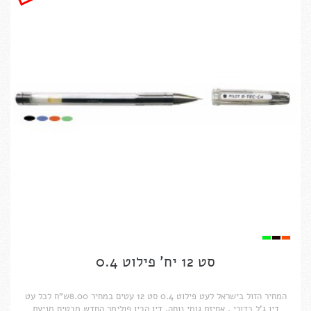
סט 12 יח' פילוט 0.4
המחיר הזול בישראל לעט פילוט 0.4 סט 12 עטים במחיר 8.00ש"ח לכל עט
דיו ג'ל כדורי , אחיזת גומי נוחה, דיו הביו פולימר החדש מבטיח מניעת