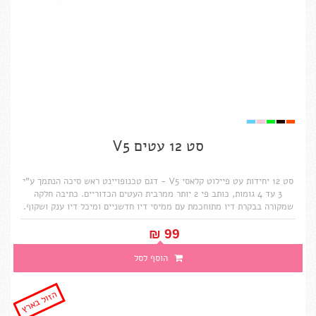
סט 12 עטים V5
סט 12 יחידות עט פיילוט קלאסי V5 - דגם טכנופויינט ראש סיכה הנתמך ע"י
3 עד 4 גומות, כותב פי 2 יותר ממרבית העטים הכדוריים. כתיבה חלקה
שמקורה בבקרת דיו מתוחכמת עם ממיסי דיו חדשניים ומיכל דיו ענק ושקוף.
99 ₪‎
הוסף לסל
הזול בארץ