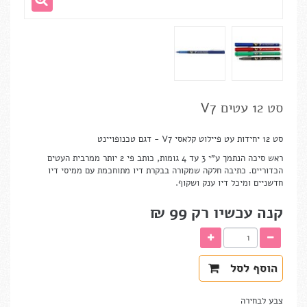
סט 12 עטים V7
סט 12 יחידות עט פיילוט קלאסי V7 - דגם טכנופויינט
ראש סיכה הנתמך ע"י 3 עד 4 גומות, כותב פי 2 יותר ממרבית העטים
הכדוריים. כתיבה חלקה שמקורה בבקרת דיו מתוחכמת עם ממיסי דיו
חדשניים ומיכל דיו ענק ושקוף.
קנה עכשיו רק
99 ₪‎
הוסף לסל
צבע לבחירה