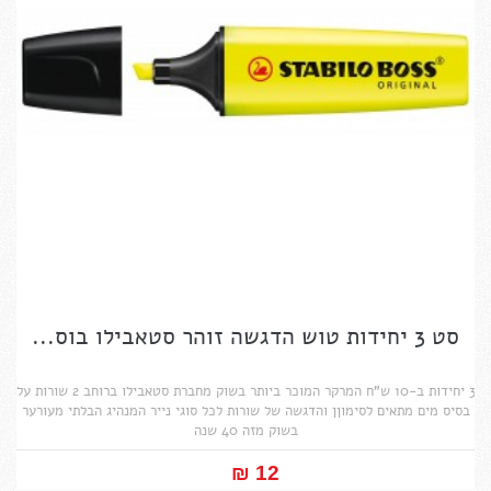
סט 3 יחידות טוש הדגשה זוהר סטאבילו בוס...
3 יחידות ב-10 ש"ח המרקר המוכר ביותר בשוק מחברת סטאבילו ברוחב 2 שורות על
בסיס מים מתאים לסימוןן והדגשה של שורות לכל סוגי נייר המנהיג הבלתי מעורער
בשוק מזה 40 שנה
12 ₪‎