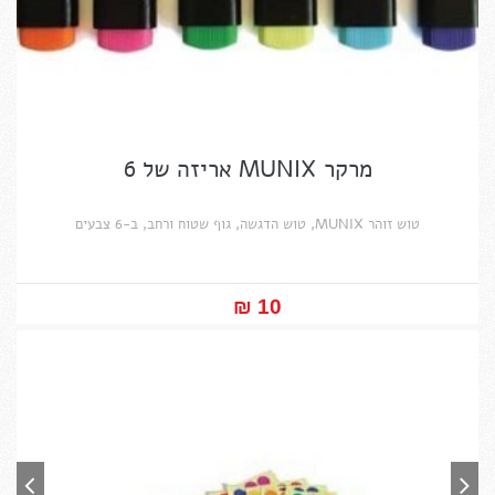
מרקר MUNIX אריזה של 6
טוש זוהר MUNIX, טוש הדגשה, גוף שטוח ורחב, ב-6 צבעים
10 ₪‎