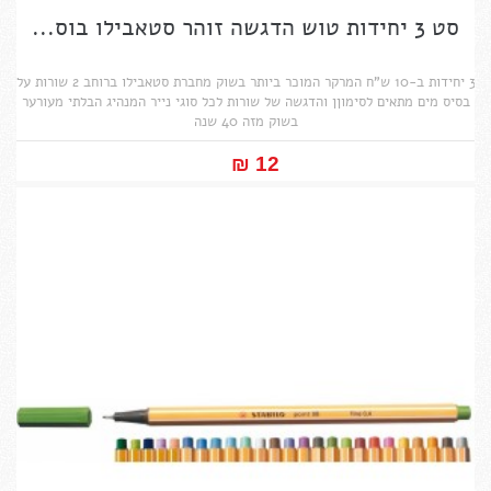
סט 3 יחידות טוש הדגשה זוהר סטאבילו בוס...
3 יחידות ב-10 ש"ח המרקר המוכר ביותר בשוק מחברת סטאבילו ברוחב 2 שורות על
בסיס מים מתאים לסימוןן והדגשה של שורות לכל סוגי נייר המנהיג הבלתי מעורער
בשוק מזה 40 שנה
12 ₪‎