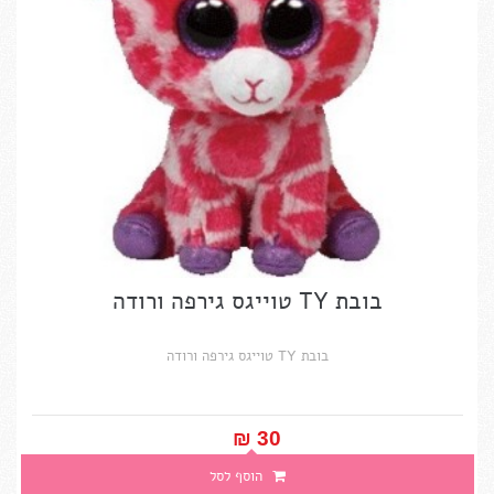
בובת TY טוייגס גירפה ורודה
בובת TY טוייגס גירפה ורודה
30 ₪‎
הוסף לסל