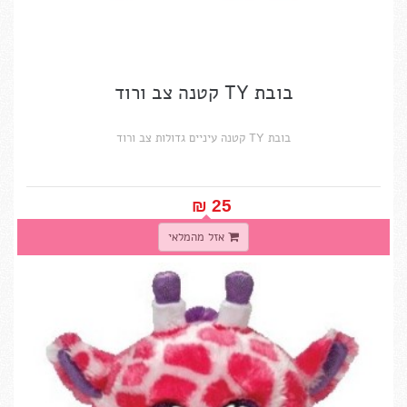
בובת TY קטנה צב ורוד
בובת TY קטנה עיניים גדולות צב ורוד
25 ₪‎
אזל מהמלאי