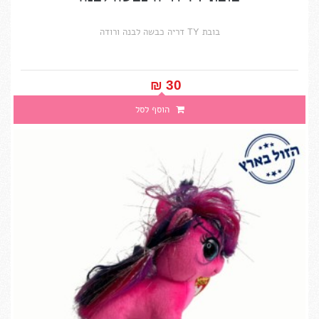
בובת TY דריה כבשה לבנה ורודה
30 ₪‎
הוסף לסל