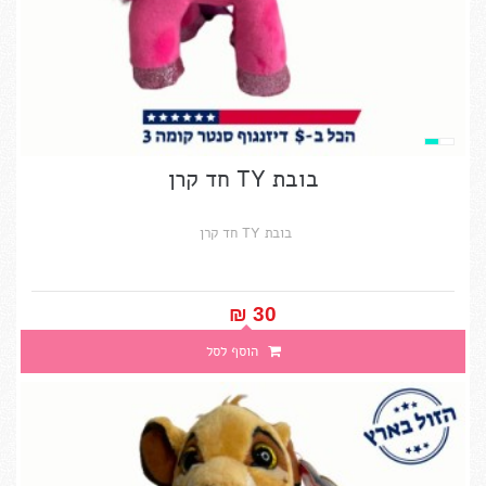
בובת TY חד קרן
בובת TY חד קרן
30 ₪‎
הוסף לסל