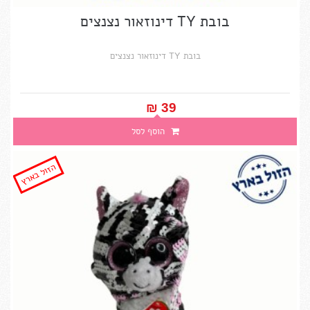
בובת TY דינוזאור נצנצים
בובת TY דינוזאור נצנצים
39 ₪‎
הוסף לסל
הזול בארץ