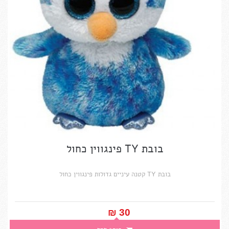
בובת TY פינגווין כחול
בובת TY קטנה עיניים גדולות פינגווין כחול
30 ₪‎