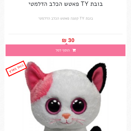
בובת TY פאטש הכלב הדלמטי
בובת TY קטנה פאטש הכלב הדלמטי
30 ₪‎
הוסף לסל
הזול בארץ