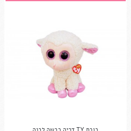
בובת TY דריה כבשה לבנה