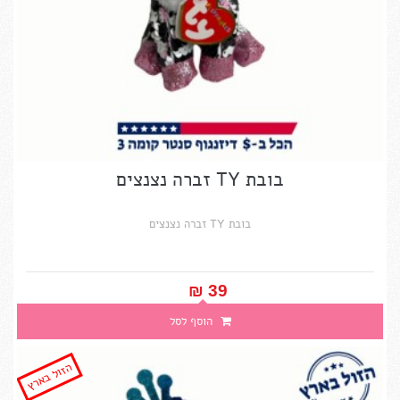
בובת TY זברה נצנצים
בובת TY זברה נצנצים
39 ₪‎
הוסף לסל
הזול בארץ