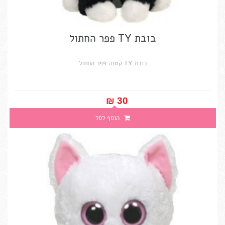
בובת TY פפר החתול
בובת TY קטנה פפר החתול
30 ₪‎
הוסף לסל