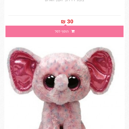
בובת TY רובי הקוף האדום
30 ₪‎
הוסף לסל