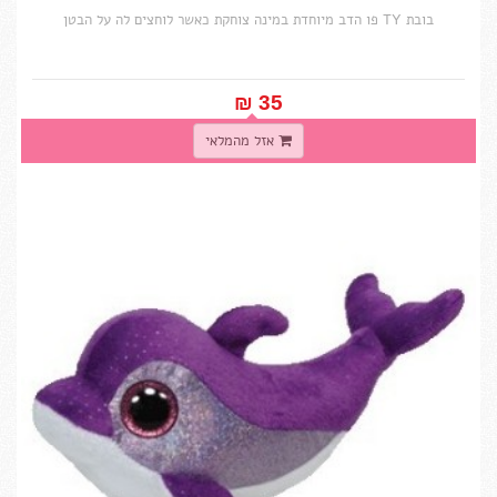
בובת TY פו הדב מיוחדת במינה צוחקת כאשר לוחצים לה על הבטן
35 ₪‎
אזל מהמלאי