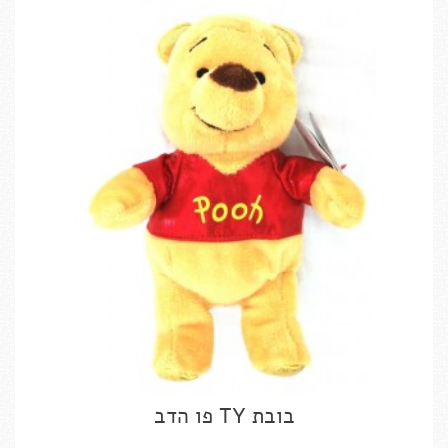
בובת TY פו הדב