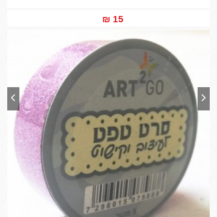
15 ₪‎