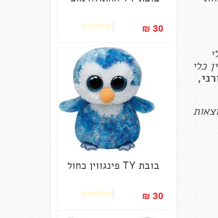
30 ₪‎
י
ן כלי
רני,
וצאות
בובת TY פינגווין כחול
30 ₪‎