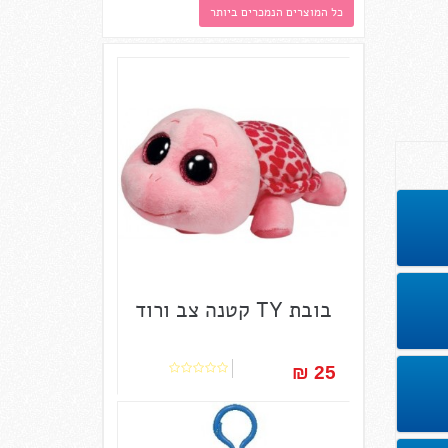
כל המוצרים הנמכרים ביותר
בובת TY קטנה צב ורוד
25 ₪‎