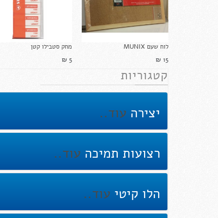
לוח שעם MUNIX
מחק סטבילו קטן
5 ₪‎
15 ₪‎
קטגוריות
יצירה
עוד..
רצועות תמיכה
עוד..
הלו קיטי
עוד..