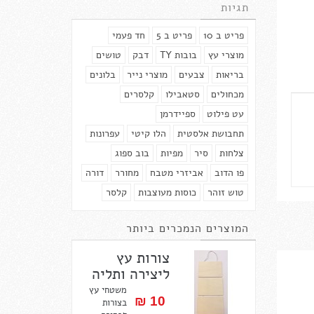
תגיות
פריט ב 10
פריט ב 5
חד פעמי
מוצרי עץ
בובות TY
דבק
טושים
בריאות
צבעים
מוצרי נייר
בלונים
מכחולים
סטאבילו
קלסרים
עט פילוט
ספיידרמן
תחבושת אלסטית
הלו קיטי
עפרונות
צלחות
סיר
מפיות
בוב ספוג
פו הדוב
אביזרי מטבח
מחורר
דורה
טוש זוהר
כוסות מעוצבות
קלסר
המוצרים הנמכרים ביותר
צורות עץ
ליצירה ותליה
משטחי עץ
10 ₪‎
בצורות