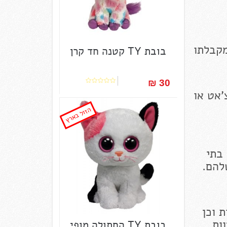
בובת TY קטנה חד קרן
30 ₪‎
'אט או
הזול בארץ
 בתי
להם.
 וכן
ם. צוות
בובת TY החתולה מופי