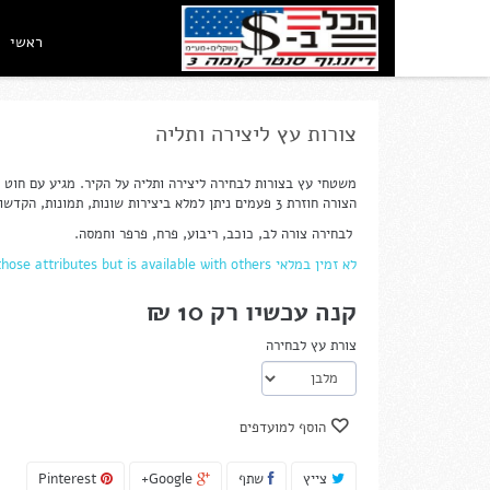
ראשי
צורות עץ ליצירה ותליה
משטחי עץ בצורות לבחירה ליצירה ותליה על הקיר. מגיע עם חוט ל
הצורה חוזרת 3 פעמים ניתן למלא ביצירות שונות, תמונות, הקדשות, ברכות וכדומה.
לבחירה צורה לב, כוכב, ריבוע, פרח, פרפר וחמסה.
לא זמין במלאי with those attributes but is available with others.
קנה עכשיו רק
10 ₪‎
צורת עץ לבחירה
הוסף למועדפים
צייץ
שתף
Google+
Pinterest