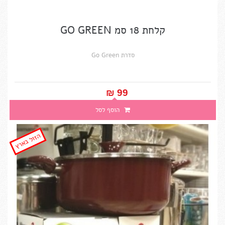
קלחת 18 סמ GO GREEN
סדרת Go Green
99 ₪‎
הוסף לסל
הזול בארץ