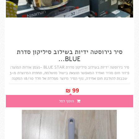
סיר נירוסטה ידיות בשילוב סיליקון סדרת
BLUE...
סיר נירוסטה ידיות בשילוב סיליקון סדרת BLUE STAR -נעמן אודות המוצר:
פיזור חום מהיר ואחיד המאפשר תוצאת בישול מושלמת, תחתית המיוצרת מ-3
שכבות להולכת חום אחידה, גוף הסיר מיוצר מפלדת אל חלד 18/10 המקנה
לסיר חוזק ושמירה לאורך זמן, ידיות ארגונומיות בשילוב סיליקון לאחיזה נוחה
ומבודדת חום, מכסה המתוכנן לאטימה אופטימלית בזמן הבישול, בתוספת
99 ₪‎
פתח שחרור אדים בצד המכסה,...
הוסף לסל