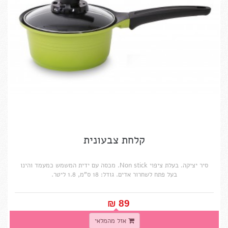
קלחת צבעונית
סיר יציקה. בעלת ציפוי Non stick. מכסה עם ידית המשמש כמעמד והינו
בעל פתח לשחרור אדים. גודל: 18 ס"מ, 1.8 ליטר.
89 ₪‎
אזל מהמלאי