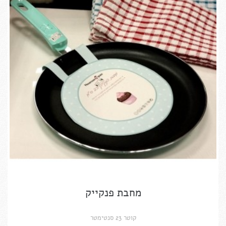
מחבת פנקייק
קוטר 23 סנטימטר