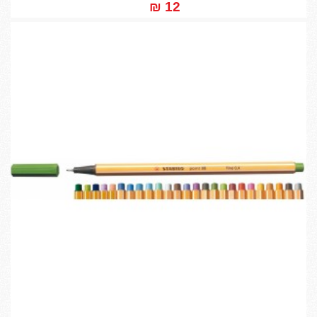
12 ₪‎