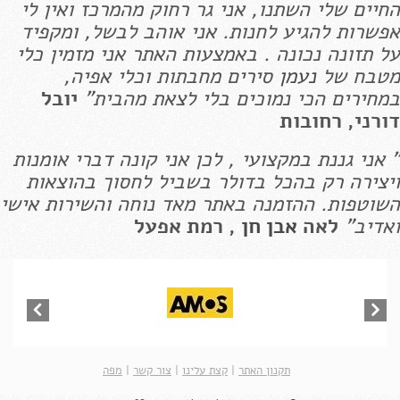
החיים שלי השתנו, אני גר רחוק מהמרכז ואין לי
אפשרות להגיע לחנות. אני אוהב לבשל, ומקפיד
על תזונה נכונה . באמצעות האתר אני מזמין כלי
מטבח של
נעמן
סירים מחבתות וכלי אפיה,
במחירים הכי נמוכים בלי לצאת מהבית"
יובל
דורני, רחובות
" אני גננת במקצועי , לכן אני קונה דברי אומנות
ויצירה רק בהכל בדולר בשביל לחסוך בהוצאות
השוטפות. ההזמנה באתר מאד נוחה והשירות אישי
ואדיב"
לאה
אבן חן
, רמת אפעל
תקנון האתר
|
קצת עלינו
|
צור קשר
|
מפה