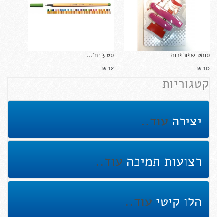
סוחט שפורפרות
סט 3 יח'...
12 ₪‎
10 ₪‎
קטגוריות
יצירה
עוד..
רצועות תמיכה
עוד..
הלו קיטי
עוד..