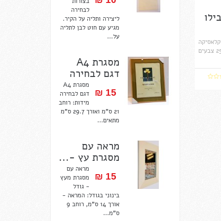
בצורות
לבחירה
בילו
ליצירה ותליה על הקיר.
מגיע עם חוט לבן לתליה
על...
-10 ש"ח הקלאסיקה
של עטי הלבד, היחיד עם 25 צבעים
מסגרת A4
דגם לבחירה
מסגרת A4
15 ₪‎
דגם לבחירה
מידות: רוחב
21 ס"מ ואורך 29.7 ס"מ
מתאים...
מראה עם
מסגרת עץ -...
מראה עם
15 ₪‎
מסגרת מעץ
- גודל
בינוני בגודל: המראה -
אורך 14 ס"מ, רוחב 9
ס"מ...