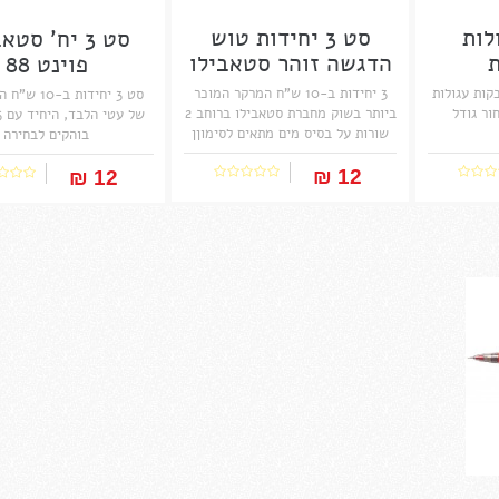
לות
סט 3 יחידות טוש
סט 3 יח' סטא
ת
הדגשה זוהר סטאבילו
פוינט 88
בוס...
 , מדבקות עגולות
3 יחידות ב-10 ש"ח המרקר המוכר
סט 3 יחידות ב
ור גודל
ביותר בשוק מחברת סטאבילו ברוחב 2
שורות על בסיס מים מתאים לסימוןן
בוהקים לבחירה
והדגשה של שורות לכל סוגי נייר
המנהיג הבלתי מעורער בשוק מזה 40
12 ₪‎
12 ₪‎
שנה