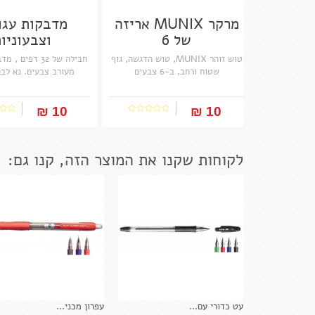
מרקר MUNIX אריזה
מדבקות עגו
של 6
וצבעוניו
טוש זוהר MUNIX, טוש הדגשה, גוף
חבילה של 32 דפים
שטוח ורחב, ב-6 צבעים
מעורב צבעים. נא לבח
10 ₪‎
10 ₪‎
לקוחות שקנו את המוצר הזה, קנו גם:
עט כדורי עם...
עפרון מכני...