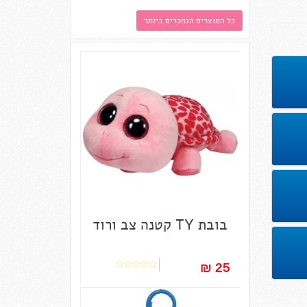
כל המוצרים הנמכרים ביותר
בובת TY קטנה צב ורוד
25 ₪‎