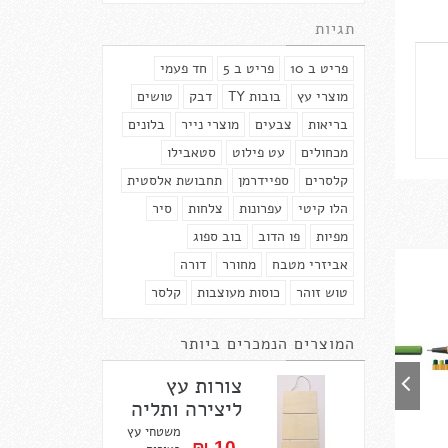
תגיות
פריט ב 10
פריט ב 5
חד פעמי
מוצרי עץ
בובות TY
דבק
טושים
בריאות
צבעים
מוצרי נייר
בלונים
מכחולים
עט פילוט
סטאבילו
קלסרים
ספיידרמן
תחבושת אלסטית
הלו קיטי
עפרונות
צלחות
סיר
מפיות
פו הדוב
בוב ספוג
אביזרי מטבח
מחורר
דורה
טוש זוהר
כוסות מעוצבות
קלסר
המוצרים הנמכרים ביותר
צורות עץ
ליצירה ותליה
משטחי עץ
10 ₪‎