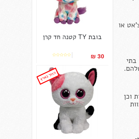
'אט או
בובת TY קטנה חד קרן
30 ₪‎
 בתי
להם.
הזול בארץ
 וכן
ם. צוות