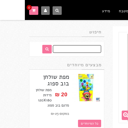
0
מטבח
מידע
חיפוש
מבצעים מיוחדים
מפת שולחן
בוב ספוג
מפת שולחן
20 ₪‎
מידות
120X180
מדגם בוב ספוג
במקום 25 ₪‎
כל המיוחדים