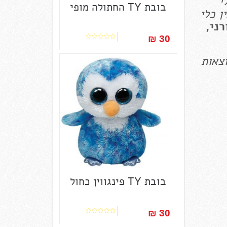
י
בובת TY החתולה מופי
ן כלי
רני,
30 ₪‎
וצאות
בובת TY פינגווין כחול
30 ₪‎