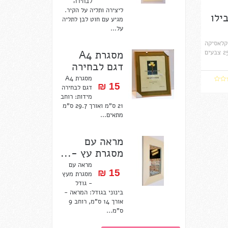
לבחירה
ליצירה ותליה על הקיר.
בילו
מגיע עם חוט לבן לתליה
על...
-10 ש"ח הקלאסיקה
מסגרת A4
של עטי הלבד, היחיד עם 25 צבעים
דגם לבחירה
מסגרת A4
15 ₪‎
דגם לבחירה
מידות: רוחב
21 ס"מ ואורך 29.7 ס"מ
מתאים...
מראה עם
מסגרת עץ -...
מראה עם
15 ₪‎
מסגרת מעץ
- גודל
בינוני בגודל: המראה -
אורך 14 ס"מ, רוחב 9
ס"מ...