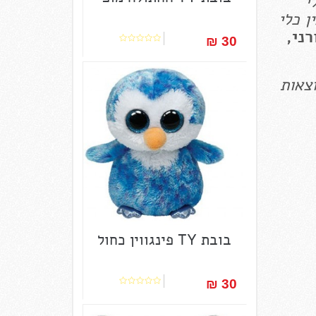
י
ן כלי
רני,
30 ₪‎
וצאות
בובת TY פינגווין כחול
30 ₪‎