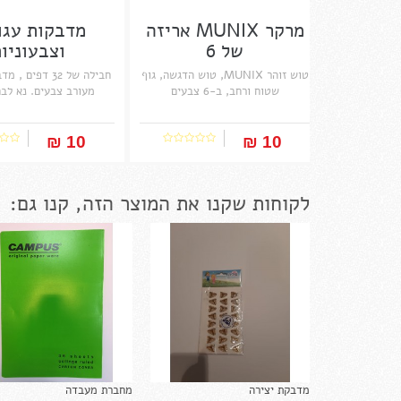
מרקר MUNIX אריזה
מדבקות עגו
של 6
וצבעוניו
טוש זוהר MUNIX, טוש הדגשה, גוף
חבילה של 32 דפים
שטוח ורחב, ב-6 צבעים
מעורב צבעים. נא לבח
10 ₪‎
10 ₪‎
לקוחות שקנו את המוצר הזה, קנו גם:
מדבקת יצירה
מחברת מעבדה