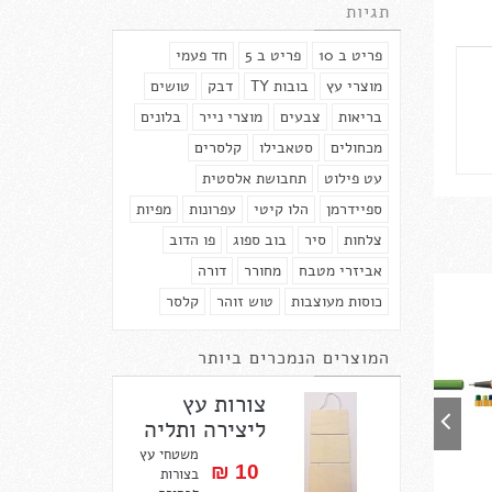
תגיות
פריט ב 10
פריט ב 5
חד פעמי
מוצרי עץ
בובות TY
דבק
טושים
בריאות
צבעים
מוצרי נייר
בלונים
מכחולים
סטאבילו
קלסרים
עט פילוט
תחבושת אלסטית
ספיידרמן
הלו קיטי
עפרונות
מפיות
צלחות
סיר
בוב ספוג
פו הדוב
אביזרי מטבח
מחורר
דורה
כוסות מעוצבות
טוש זוהר
קלסר
המוצרים הנמכרים ביותר
צורות עץ
ליצירה ותליה
משטחי עץ
10 ₪‎
בצורות