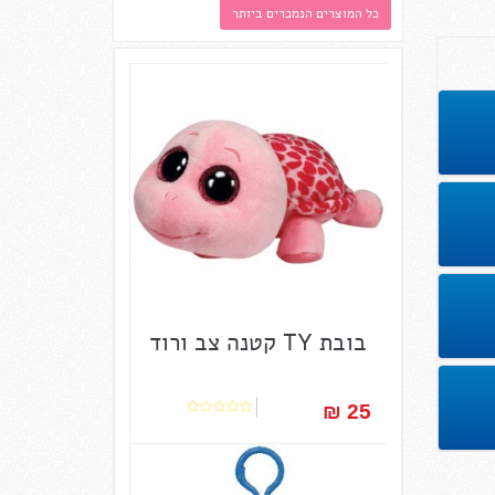
כל המוצרים הנמכרים ביותר
בובת TY קטנה צב ורוד
25 ₪‎