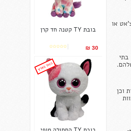
'אט או
בובת TY קטנה חד קרן
30 ₪‎
 בתי
להם.
הזול בארץ
 וכן
ם. צוות
בובת TY החתולה מופי