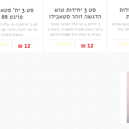
לות
סט 3 יחידות טוש
סט 3 יח' סטא
ת
הדגשה זוהר סטאבילו
פוינט 88
בוס...
 , מדבקות עגולות
3 יחידות ב-10 ש"ח המרקר המוכר
סט 3 יחידות ב
ור גודל
ביותר בשוק מחברת סטאבילו ברוחב 2
שורות על בסיס מים מתאים לסימוןן
בוהקים לבחירה
והדגשה של שורות לכל סוגי נייר
המנהיג הבלתי מעורער בשוק מזה 40
12 ₪‎
12 ₪‎
שנה