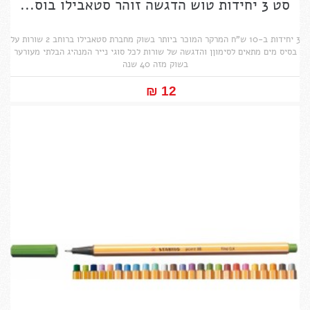
סט 3 יחידות טוש הדגשה זוהר סטאבילו בוס...
3 יחידות ב-10 ש"ח המרקר המוכר ביותר בשוק מחברת סטאבילו ברוחב 2 שורות על
בסיס מים מתאים לסימוןן והדגשה של שורות לכל סוגי נייר המנהיג הבלתי מעורער
בשוק מזה 40 שנה
12 ₪‎