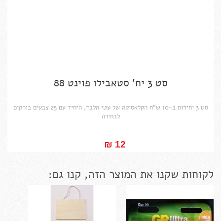
סט 3 יח' סטאבילו פוינט 88
סט 3 יחידות ב-10 ש"ח הקלאסיקה של עטי הלבד, היחיד עם 25 צבעים בוהקים
לבחירה
12 ₪‎
לקוחות שקנו את המוצר הזה, קנו גם: