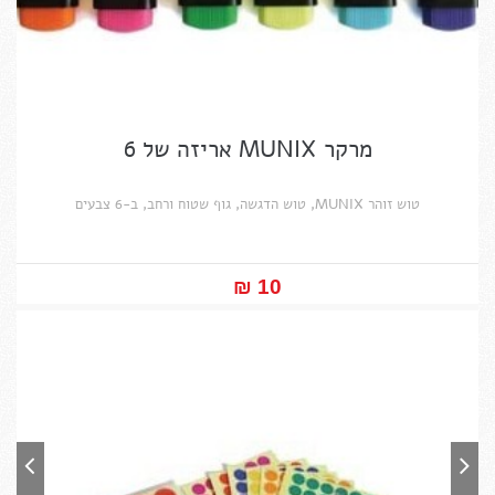
מרקר MUNIX אריזה של 6
טוש זוהר MUNIX, טוש הדגשה, גוף שטוח ורחב, ב-6 צבעים
10 ₪‎