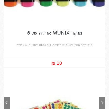
מרקר MUNIX אריזה של 6
טוש זוהר MUNIX, טוש הדגשה, גוף שטוח ורחב, ב-6 צבעים
10 ₪‎