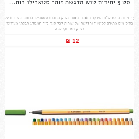
סט 3 יחידות טוש הדגשה זוהר סטאבילו בוס...
3 יחידות ב-10 ש"ח המרקר המוכר ביותר בשוק מחברת סטאבילו ברוחב 2 שורות על
בסיס מים מתאים לסימוןן והדגשה של שורות לכל סוגי נייר המנהיג הבלתי מעורער
בשוק מזה 40 שנה
12 ₪‎