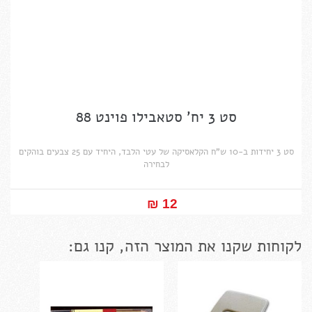
סט 3 יח' סטאבילו פוינט 88
סט 3 יחידות ב-10 ש"ח הקלאסיקה של עטי הלבד, היחיד עם 25 צבעים בוהקים
לבחירה
12 ₪‎
לקוחות שקנו את המוצר הזה, קנו גם: