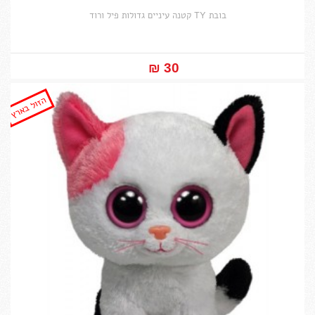
בובת TY קטנה עיניים גדולות פיל ורוד
30 ₪‎
הזול בארץ