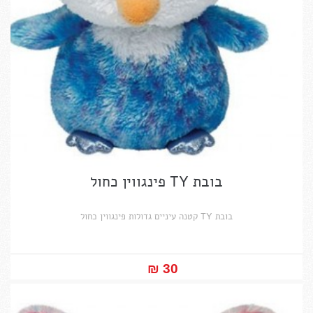
בובת TY פינגווין כחול
בובת TY קטנה עיניים גדולות פינגווין כחול
30 ₪‎