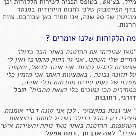
מייל, בצ'אט, בטופס הפניה לשירות הלקוחות וכן
בדף הפייסבוק שלנו לחנות הייחודית בסנטר
מוניטין של 20 שנה, אנו תמיד כאן עבורכם. צוות
החנות.
מה הלקוחות שלנו אומרים ?
"מאז שגיליתי את ההזמנה באתר הכל בדולר
החיים שלי השתנו, אני גר רחוק מהמרכז ואין לי
אפשרות להגיע לחנות. אני אוהב לבשל, ומקפיד
על תזונה נכונה . באמצעות האתר אני מזמין כלי
מטבח של
נעמן
סירים מחבתות וכלי אפיה,
במחירים הכי נמוכים בלי לצאת מהבית"
יובל
דורני, רחובות
" אני גננת במקצועי , לכן אני קונה דברי אומנות
ויצירה רק בהכל בדולר בשביל לחסוך בהוצאות
השוטפות. ההזמנה באתר מאד נוחה והשירות אישי
ואדיב"
לאה
אבן חן
, רמת אפעל