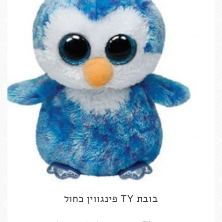
בובת TY פינגווין כחול