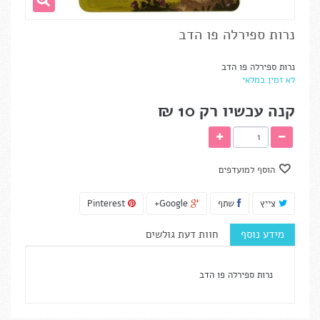
נרות ספירלה פו הדב
נרות ספירלה פו הדב
לא זמין במלאי
קנה עכשיו רק
10 ₪‎
הוסף למועדפים
צייץ
שתף
Google+
Pinterest
מידע נוסף
חוות דעת גולשים
נרות ספירלה פו הדב