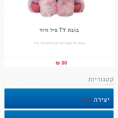
בובת TY פיל ורוד
בובת TY קטנה עיניים גדולות פיל ורוד
30 ₪‎
קטגוריות
יצירה
עוד..