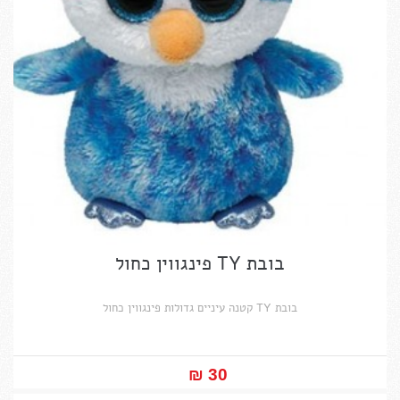
בובת TY פינגווין כחול
בובת TY קטנה עיניים גדולות פינגווין כחול
30 ₪‎