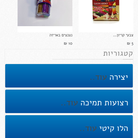
צבעי קריון...
נצנצים באריזה
10 ₪‎
5 ₪‎
קטגוריות
יצירה
עוד..
רצועות תמיכה
עוד..
הלו קיטי
עוד..