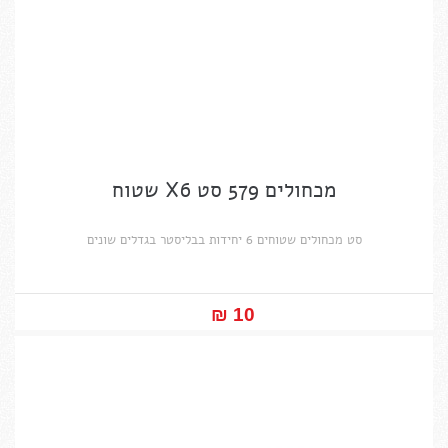
מכחולים 579 סט X6 שטוח
סט מכחולים שטוחים 6 יחידות בבליסטר בגדלים שונים
10 ₪‎