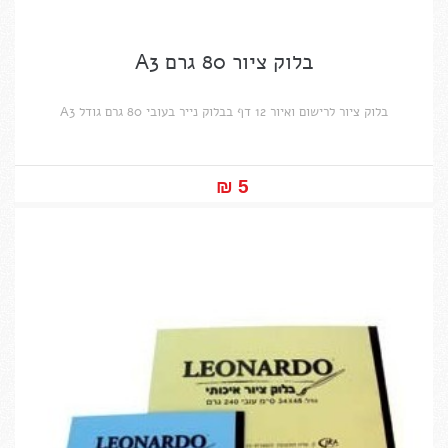
בלוק ציור 80 גרם A3
בלוק ציור לרישום ואיור 12 דף בבלוק נייר בעובי 80 גרם גודל A3
5 ₪‎