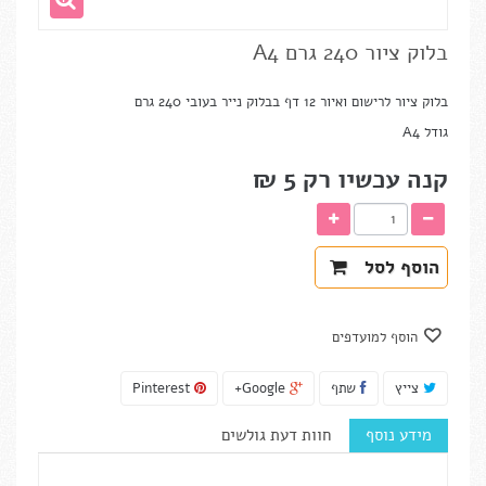
בלוק ציור 240 גרם A4
בלוק ציור לרישום ואיור 12 דף בבלוק נייר בעובי 240 גרם
גודל A4
קנה עכשיו רק
5 ₪‎
הוסף לסל
הוסף למועדפים
צייץ
שתף
Google+
Pinterest
מידע נוסף
חוות דעת גולשים