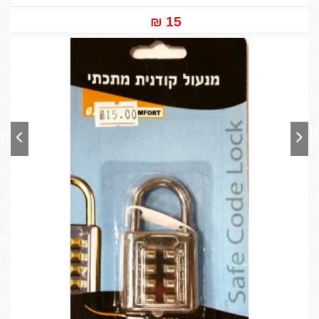
15 ₪‎