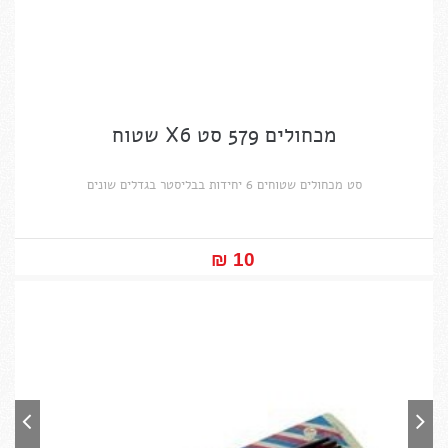
מכחולים 579 סט X6 שטוח
סט מכחולים שטוחים 6 יחידות בבליסטר בגדלים שונים
10 ₪‎