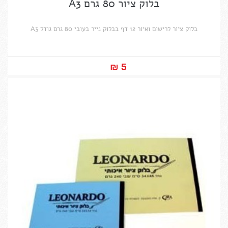
בלוק ציור 80 גרם A3
בלוק ציור לרישום ואיור 12 דף בבלוק נייר בעובי 80 גרם גודל A3
5 ₪‎