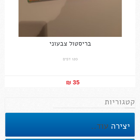
בריסטול צבעוני
120 דפים
35 ₪‎
קטגוריות
יצירה
עוד..