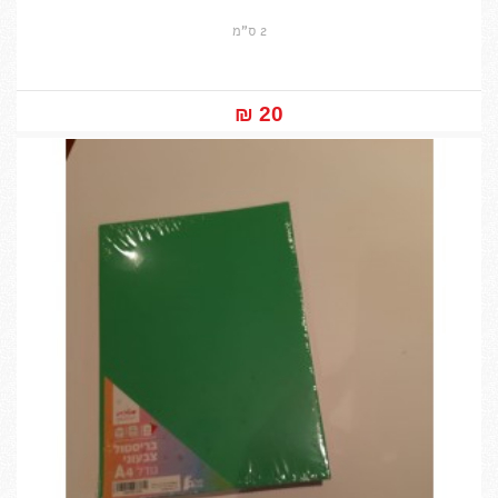
2 ס"מ
20 ₪‎