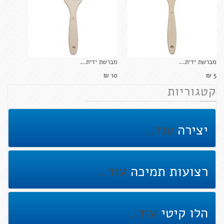
מברשת ידית...
מברשת ידית...
10 ₪‎
5 ₪‎
קטגוריות
יצירה
עוד..
רצועות תמיכה
עוד..
הלו קיטי
עוד..