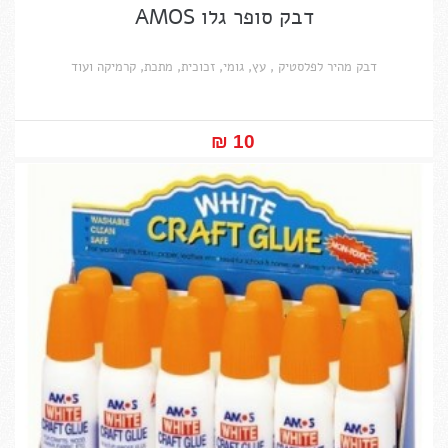
דבק סופר גלו AMOS
דבק מהיר לפלסטיק , עץ, גומי, זכוכית, מתכת, קרמיקה ועוד
10 ₪‎