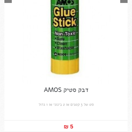
דבק סטיק AMOS
סט של 3 קטנים או 2 בינוני או 1 גדול
5 ₪‎