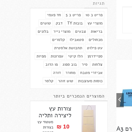
תגיות
פריט ב 10
פריט ב 5
חד פעמי
מוצרי עץ
בובות TY
דבק
טושים
בריאות
צבעים
מוצרי נייר
בלונים
מכחולים
סטאבילו
קלסרים
עט פילוט
תחבושת אלסטית
ספיידרמן
הלו קיטי
עפרונות
מפיות
צלחות
סיר
בוב ספוג
פו הדוב
אביזרי מטבח
מחורר
דורה
כוסות מעוצבות
טוש זוהר
קלסר
המוצרים הנמכרים ביותר
צורות עץ
ליצירה ותליה
משטחי עץ
10 ₪‎
בצורות