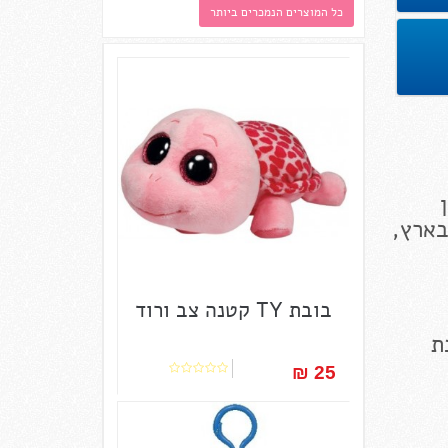
כל המוצרים הנמכרים ביותר
בארץ,
בובת TY קטנה צב ורוד
ת
25 ₪‎