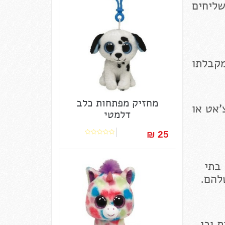
שליחים
מחזיק מפתחות כלב
'אט או
דלמטי
25 ₪‎
 בתי
להם.
 וכן