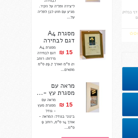
לבחירה
ליצירה ותליה על הקיר.
מגיע עם חוט לבן לתליה
וק ציור לרישום ואיור 12 דף בבלוק
על...
מסגרת A4
דגם לבחירה
מסגרת A4
15 ₪‎
דגם לבחירה
מידות: רוחב
21 ס"מ ואורך 29.7 ס"מ
מתאים...
מראה עם
מסגרת עץ -...
מראה עם
15 ₪‎
מסגרת מעץ
- גודל
בינוני בגודל: המראה -
אורך 14 ס"מ, רוחב 9
ס"מ...