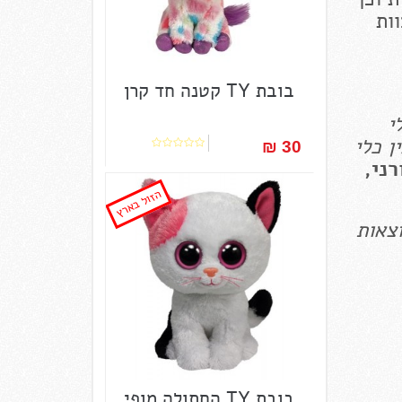
ם. צוות
בובת TY קטנה חד קרן
י
ן כלי
30 ₪‎
רני,
הזול בארץ
וצאות
בובת TY החתולה מופי