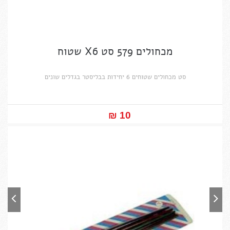
מכחולים 579 סט X6 שטוח
סט מכחולים שטוחים 6 יחידות בבליסטר בגדלים שונים
10 ₪‎