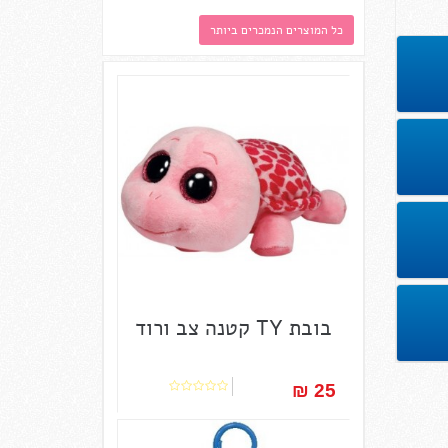
כל המוצרים הנמכרים ביותר
בובת TY קטנה צב ורוד
25 ₪‎