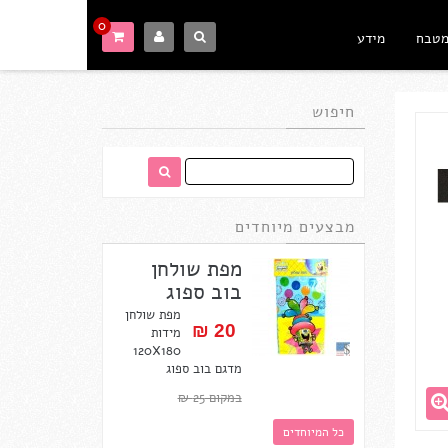
0
מטבח
מידע
חיפוש
מבצעים מיוחדים
מפת שולחן
בוב ספוג
מפת שולחן
20 ₪‎
מידות
120X180
מדגם בוב ספוג
במקום 25 ₪‎
כל המיוחדים