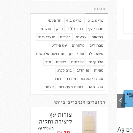
תגיות
פריט ב 10
פריט ב 5
חד פעמי
מוצרי עץ
בובות TY
דבק
טושים
בריאות
צבעים
בלונים
מוצרי נייר
מכחולים
קלסרים
עט פילוט
סטאבילו
ספיידרמן
תחבושת אלסטית
הלו קיטי
עפרונות
צלחות
סיר
מפיות
פו הדוב
בוב ספוג
אביזרי מטבח
מחורר
דורה
טוש זוהר
כוסות מעוצבות
קלסר
המוצרים הנמכרים ביותר
צורות עץ
ליצירה ותליה
משטחי עץ
10 ₪‎