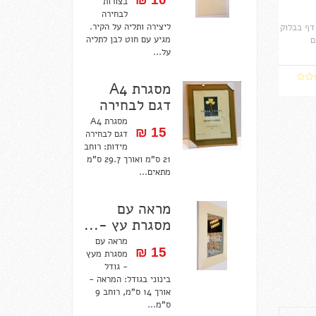
בצורות
לבחירה
ליצירה ותליה על הקיר.
וק ציור לרישום ואיור 12 דף בבלוק
מגיע עם חוט לבן לתליה
על...
מסגרת A4
דגם לבחירה
מסגרת A4
15 ₪‎
דגם לבחירה
מידות: רוחב
21 ס"מ ואורך 29.7 ס"מ
מתאים...
מראה עם
מסגרת עץ -...
מראה עם
15 ₪‎
מסגרת מעץ
- גודל
בינוני בגודל: המראה -
אורך 14 ס"מ, רוחב 9
ס"מ...