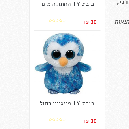
רני,
בובת TY החתולה מופי
וצאות
30 ₪‎
בובת TY פינגווין כחול
30 ₪‎