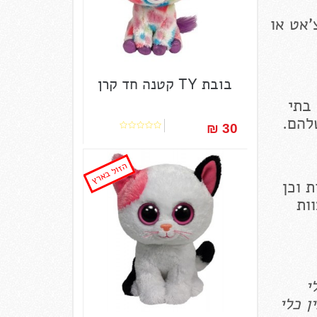
'אט או
בובת TY קטנה חד קרן
 בתי
להם.
30 ₪‎
הזול בארץ
 וכן
ם. צוות
י
ן כלי