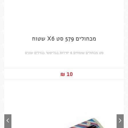
מכחולים 579 סט X6 שטוח
סט מכחולים שטוחים 6 יחידות בבליסטר בגדלים שונים
10 ₪‎