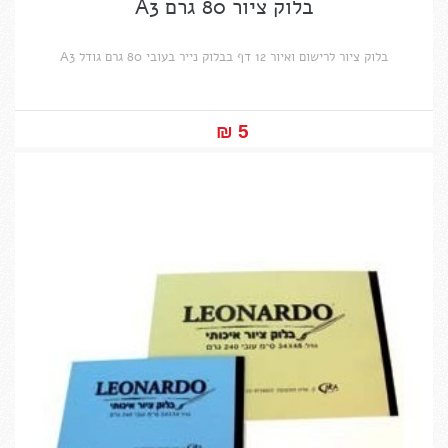
בלוק ציור 80 גרם A3
בלוק ציור לרישום ואיור 12 דף בבלוק נייר בעובי 80 גרם גודל A3
5 ₪‎